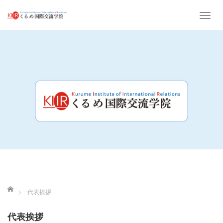
T
o
g
g
l
e
n
a
v
i
g
a
t
ホーム
i
代表挨拶
o
代表挨拶
n